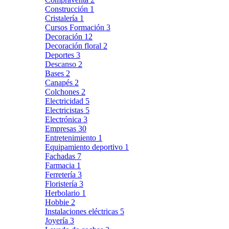
Construcción
1
Cristalería
1
Cursos Formación
3
Decoración
12
Decoración floral
2
Deportes
3
Descanso
2
Bases
2
Canapés
2
Colchones
2
Electricidad
5
Electricistas
5
Electrónica
3
Empresas
30
Entretenimiento
1
Equipamiento deportivo
1
Fachadas
7
Farmacia
1
Ferretería
3
Floristería
3
Herbolario
1
Hobbie
2
Instalaciones eléctricas
5
Joyería
3