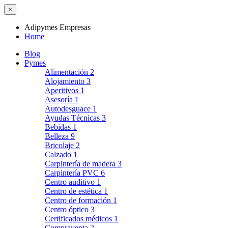
×
Adipymes Empresas
Home
Blog
Pymes
Alimentación
2
Alojamiento
3
Aperitivos
1
Asesoría
1
Autodesguace
1
Ayudas Técnicas
3
Bebidas
1
Belleza
9
Bricolaje
2
Calzado
1
Carpintería de madera
3
Carpintería PVC
6
Centro auditivo
1
Centro de estética
1
Centro de formación
1
Centro óptico
3
Certificados médicos
1
Compraventa
2