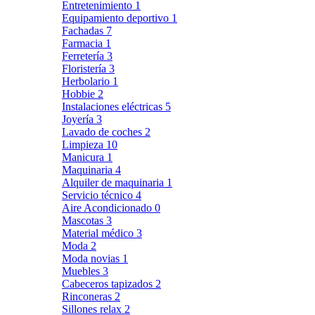
Entretenimiento
1
Equipamiento deportivo
1
Fachadas
7
Farmacia
1
Ferretería
3
Floristería
3
Herbolario
1
Hobbie
2
Instalaciones eléctricas
5
Joyería
3
Lavado de coches
2
Limpieza
10
Manicura
1
Maquinaria
4
Alquiler de maquinaria
1
Servicio técnico
4
Aire Acondicionado
0
Mascotas
3
Material médico
3
Moda
2
Moda novias
1
Muebles
3
Cabeceros tapizados
2
Rinconeras
2
Sillones relax
2