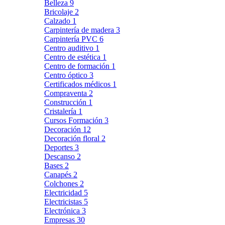
Belleza
9
Bricolaje
2
Calzado
1
Carpintería de madera
3
Carpintería PVC
6
Centro auditivo
1
Centro de estética
1
Centro de formación
1
Centro óptico
3
Certificados médicos
1
Compraventa
2
Construcción
1
Cristalería
1
Cursos Formación
3
Decoración
12
Decoración floral
2
Deportes
3
Descanso
2
Bases
2
Canapés
2
Colchones
2
Electricidad
5
Electricistas
5
Electrónica
3
Empresas
30