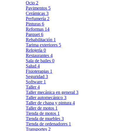
Ocio
2
Pavimentos
5
Cerámicas
3
Perfumería
2
Pinturas
6
Reformas
14
Parquet
6
Rehabilitación
1
Tarima exteriores
5
Relojería
0
Restaurantes
4
Sala de bailes
0
Salud
4
Fisioterapias
1
Seguridad
3
Software
1
Taller
4
Taller mecánica en general
3
Taller automecánico
3
Taller de chapa y pintura
4
Taller de motos
1
Tienda de motos
1
Tienda de muebles
3
Tienda de ordenadores
1
Transportes
2