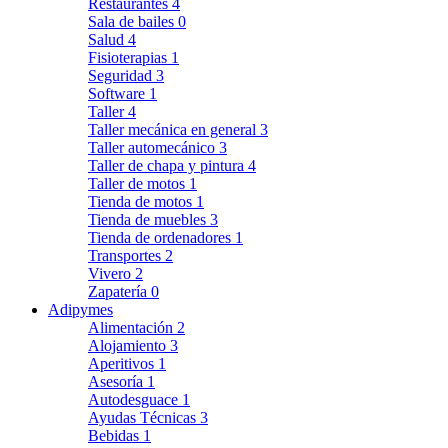
Restaurantes
4
Sala de bailes
0
Salud
4
Fisioterapias
1
Seguridad
3
Software
1
Taller
4
Taller mecánica en general
3
Taller automecánico
3
Taller de chapa y pintura
4
Taller de motos
1
Tienda de motos
1
Tienda de muebles
3
Tienda de ordenadores
1
Transportes
2
Vivero
2
Zapatería
0
Adipymes
Alimentación
2
Alojamiento
3
Aperitivos
1
Asesoría
1
Autodesguace
1
Ayudas Técnicas
3
Bebidas
1