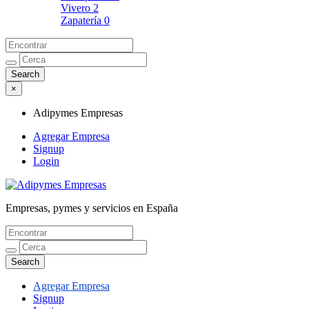
Vivero
2
Zapatería
0
×
Adipymes Empresas
Agregar Empresa
Signup
Login
Empresas, pymes y servicios en España
Adipymes Empresas
Agregar Empresa
Signup