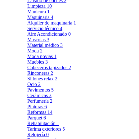
Lavado de coches
2
Limpieza
10
Manicura
1
Maquinaria
4
Alquiler de maquinaria
1
Servicio técnico
4
Aire Acondicionado
0
Mascotas
3
Material médico
3
Moda
2
Moda novias
1
Muebles
3
Cabeceros tapizados
2
Rinconeras
2
Sillones relax
2
Ocio
2
Pavimentos
5
Cerámicas
3
Perfumería
2
Pinturas
6
Reformas
14
Parquet
6
Rehabilitación
1
Tarima exteriores
5
Relojería
0