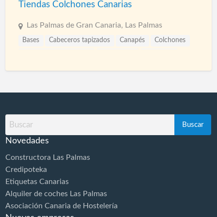
Tiendas Colchones Canarias
Las Palmas de Gran Canaria, Las Palmas
Bases
Cabeceros tapizados
Canapés
Colchones
Colchones ortopédicos
Decoración
Descanso
Muebles
Rinconeras
Sillones relax
Somieres
Buscar
por
Novedades
Constructora Las Palmas
Credipoteka
Etiquetas Canarias
Alquiler de coches Las Palmas
Asociación Canaria de Hostelería