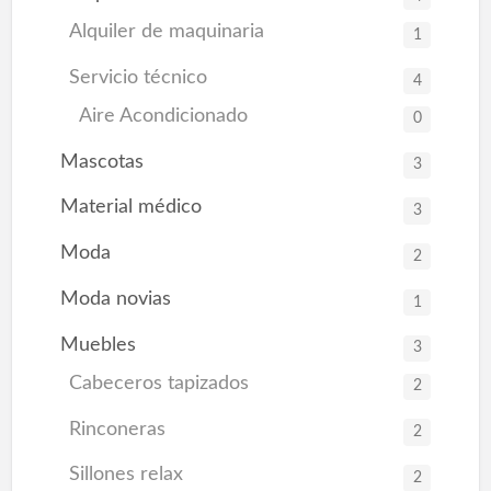
Alquiler de maquinaria
1
Servicio técnico
4
Aire Acondicionado
0
Mascotas
3
Material médico
3
Moda
2
Moda novias
1
Muebles
3
Cabeceros tapizados
2
Rinconeras
2
Sillones relax
2