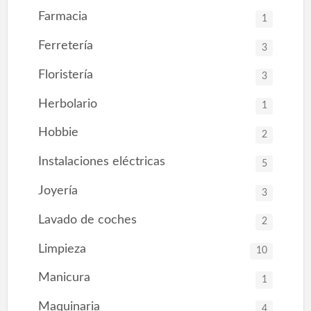
Farmacia
1
Ferretería
3
Floristería
3
Herbolario
1
Hobbie
2
Instalaciones eléctricas
5
Joyería
3
Lavado de coches
2
Limpieza
10
Manicura
1
Maquinaria
4