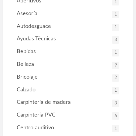
Aperitivos
1
Asesoría
1
Autodesguace
1
Ayudas Técnicas
3
Bebidas
1
Belleza
9
Bricolaje
2
Calzado
1
Carpintería de madera
3
Carpintería PVC
6
Centro auditivo
1