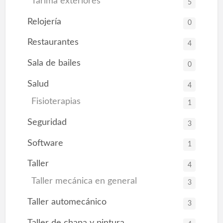
Tarima exteriores
5
Relojería
0
Restaurantes
4
Sala de bailes
0
Salud
4
Fisioterapias
1
Seguridad
3
Software
1
Taller
4
Taller mecánica en general
3
Taller automecánico
3
Taller de chapa y pintura