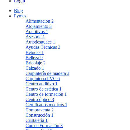
Login
Blog
Pymes
Alimentación
2
Alojamiento
3
Aperitivos
1
Asesoría
1
Autodesguace
1
Ayudas Técnicas
3
Bebidas
1
Belleza
9
Bricolaje
2
Calzado
1
Carpintería de madera
3
Carpintería PVC
6
Centro auditivo
1
Centro de estética
1
Centro de formación
1
Centro óptico
3
Certificados médicos
1
Compraventa
2
Construcción
1
Cristalería
1
Cursos Formación
3