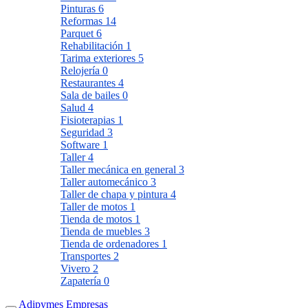
Pinturas
6
Reformas
14
Parquet
6
Rehabilitación
1
Tarima exteriores
5
Relojería
0
Restaurantes
4
Sala de bailes
0
Salud
4
Fisioterapias
1
Seguridad
3
Software
1
Taller
4
Taller mecánica en general
3
Taller automecánico
3
Taller de chapa y pintura
4
Taller de motos
1
Tienda de motos
1
Tienda de muebles
3
Tienda de ordenadores
1
Transportes
2
Vivero
2
Zapatería
0
Adipymes Empresas