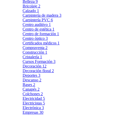
Belleza
9
Bricolaje
2
Calzado
1
Carpintería de madera
3
Carpintería PVC
6
Centro auditivo
1
Centro de estética
1
Centro de formación
1
Centro óptico
3
Certificados médicos
1
Compraventa
2
Construcción
1
Cristalería
1
Cursos Formación
3
Decoración
12
Decoración floral
2
Deportes
3
Descanso
2
Bases
2
Canapés
2
Colchones
2
Electricidad
5
Electricistas
5
Electrónica
3
Empresas
30