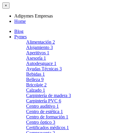
×
Adipymes Empresas
Home
Blog
Pymes
Alimentación
2
Alojamiento
3
Aperitivos
1
Asesoría
1
Autodesguace
1
Ayudas Técnicas
3
Bebidas
1
Belleza
9
Bricolaje
2
Calzado
1
Carpintería de madera
3
Carpintería PVC
6
Centro auditivo
1
Centro de estética
1
Centro de formación
1
Centro óptico
3
Certificados médicos
1
Compraventa
2