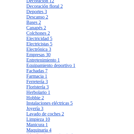
Decoración
12
Decoración floral
2
Deportes
3
Descanso
2
Bases
2
Canapés
2
Colchones
2
Electricidad
5
Electricistas
5
Electrónica
3
Empresas
30
Entretenimiento
1
Equipamiento deportivo
1
Fachadas
7
Farmacia
1
Ferretería
3
Floristería
3
Herbolario
1
Hobbie
2
Instalaciones eléctricas
5
Joyería
3
Lavado de coches
2
Limpieza
10
Manicura
1
Maquinaria
4