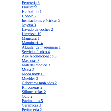
Ferretería
3
Floristería
3
Herbolario
1
Hobbie
2
Instalaciones eléctricas
5
Joyería
3
Lavado de coches
2
Limpieza
10
Manicura
1
Maquinaria
4
Alquiler de maquinaria
1
Servicio técnico
4
Aire Acondicionado
0
Mascotas
3
Material médico
3
Moda
2
Moda novias
1
Muebles
3
Cabeceros tapizados
2
Rinconeras
2
Sillones relax
2
Ocio
2
Pavimentos
5
Cerámicas
3
Perfumería
2