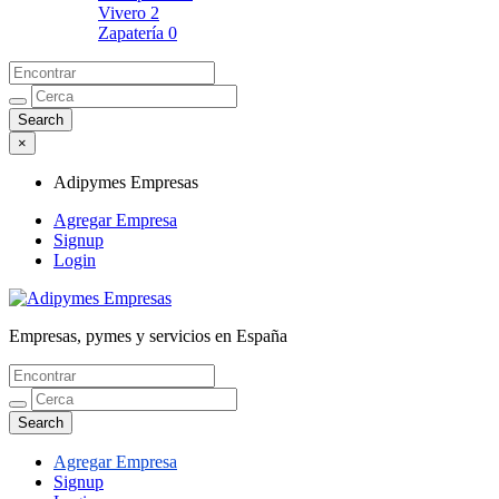
Vivero
2
Zapatería
0
×
Adipymes Empresas
Agregar Empresa
Signup
Login
Empresas, pymes y servicios en España
Adipymes Empresas
Agregar Empresa
Signup