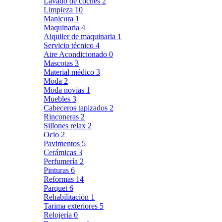
Lavado de coches
2
Limpieza
10
Manicura
1
Maquinaria
4
Alquiler de maquinaria
1
Servicio técnico
4
Aire Acondicionado
0
Mascotas
3
Material médico
3
Moda
2
Moda novias
1
Muebles
3
Cabeceros tapizados
2
Rinconeras
2
Sillones relax
2
Ocio
2
Pavimentos
5
Cerámicas
3
Perfumería
2
Pinturas
6
Reformas
14
Parquet
6
Rehabilitación
1
Tarima exteriores
5
Relojería
0