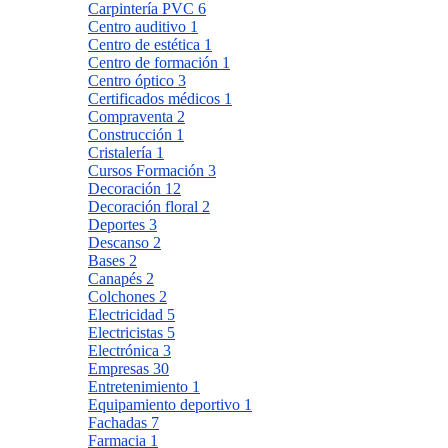
Carpintería PVC
6
Centro auditivo
1
Centro de estética
1
Centro de formación
1
Centro óptico
3
Certificados médicos
1
Compraventa
2
Construcción
1
Cristalería
1
Cursos Formación
3
Decoración
12
Decoración floral
2
Deportes
3
Descanso
2
Bases
2
Canapés
2
Colchones
2
Electricidad
5
Electricistas
5
Electrónica
3
Empresas
30
Entretenimiento
1
Equipamiento deportivo
1
Fachadas
7
Farmacia
1