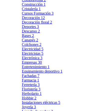
Construcción
1
Cristalería
1
Cursos Formación
3
Decoración
12
Decoración floral
2
Deportes
3
Descanso
2
Bases
2
Canapés
2
Colchones
2
Electricidad
5
Electricistas
5
Electrónica
3
Empresas
30
Entretenimiento
1
Equipamiento deportivo
1
Fachadas
7
Farmacia
1
Ferretería
3
Floristería
3
Herbolario
1
Hobbie
2
Instalaciones eléctricas
5
Joyería
3