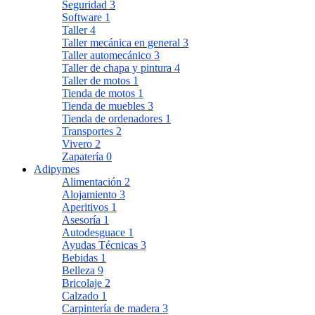
Seguridad
3
Software
1
Taller
4
Taller mecánica en general
3
Taller automecánico
3
Taller de chapa y pintura
4
Taller de motos
1
Tienda de motos
1
Tienda de muebles
3
Tienda de ordenadores
1
Transportes
2
Vivero
2
Zapatería
0
Adipymes
Alimentación
2
Alojamiento
3
Aperitivos
1
Asesoría
1
Autodesguace
1
Ayudas Técnicas
3
Bebidas
1
Belleza
9
Bricolaje
2
Calzado
1
Carpintería de madera
3