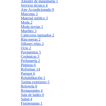
Alquiler de maquinaria
1
Servicio técnico
4
Aire Acondicionado
0
Mascotas
3
Material médico
3
Moda
2
Moda novias
1
Muebles
3
Cabeceros tapizados
2
Rinconeras
2
Sillones relax
2
Ocio
2
Pavimentos
5
Cerámicas
3
Perfumería
2
Pinturas
6
Reformas
14
Parquet
6
Rehabilitación
1
Tarima exteriores
5
Relojería
0
Restaurantes
4
Sala de bailes
0
Salud
4
Fisioterapias
1