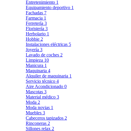
Entretenimiento
1
Equipamiento deportivo
1
Fachadas
7
Farmacia
1
Ferretería
3
Floristería
3
Herbolario
1
Hobbie
2
Instalaciones eléctricas
5
Joyería
3
Lavado de coches
2
Limpieza
10
Manicura
1
Maquinaria
4
Alquiler de maquinaria
1
Servicio técnico
4
Aire Acondicionado
0
Mascotas
3
Material médico
3
Moda
2
Moda novias
1
Muebles
3
Cabeceros tapizados
2
Rinconeras
2
Sillones relax
2