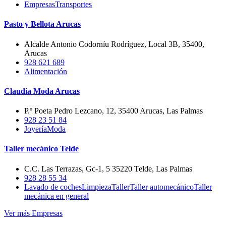
Empresas
Transportes
Pasto y Bellota Arucas
Alcalde Antonio Codorníu Rodríguez, Local 3B, 35400,
Arucas
928 621 689
Alimentación
Claudia Moda Arucas
P.º Poeta Pedro Lezcano, 12, 35400 Arucas, Las Palmas
928 23 51 84
Joyería
Moda
Taller mecánico Telde
C.C. Las Terrazas, Gc-1, 5 35220 Telde, Las Palmas
928 28 55 34
Lavado de coches
Limpieza
Taller
Taller automecánico
Taller
mecánica en general
Ver más Empresas