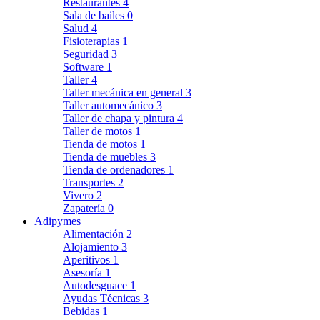
Restaurantes
4
Sala de bailes
0
Salud
4
Fisioterapias
1
Seguridad
3
Software
1
Taller
4
Taller mecánica en general
3
Taller automecánico
3
Taller de chapa y pintura
4
Taller de motos
1
Tienda de motos
1
Tienda de muebles
3
Tienda de ordenadores
1
Transportes
2
Vivero
2
Zapatería
0
Adipymes
Alimentación
2
Alojamiento
3
Aperitivos
1
Asesoría
1
Autodesguace
1
Ayudas Técnicas
3
Bebidas
1