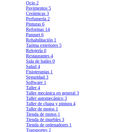
Ocio
2
Pavimentos
5
Cerámicas
3
Perfumería
2
Pinturas
6
Reformas
14
Parquet
6
Rehabilitación
1
Tarima exteriores
5
Relojería
0
Restaurantes
4
Sala de bailes
0
Salud
4
Fisioterapias
1
Seguridad
3
Software
1
Taller
4
Taller mecánica en general
3
Taller automecánico
3
Taller de chapa y pintura
4
Taller de motos
1
Tienda de motos
1
Tienda de muebles
3
Tienda de ordenadores
1
Transportes
2