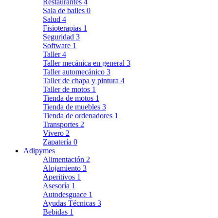
Restaurantes
4
Sala de bailes
0
Salud
4
Fisioterapias
1
Seguridad
3
Software
1
Taller
4
Taller mecánica en general
3
Taller automecánico
3
Taller de chapa y pintura
4
Taller de motos
1
Tienda de motos
1
Tienda de muebles
3
Tienda de ordenadores
1
Transportes
2
Vivero
2
Zapatería
0
Adipymes
Alimentación
2
Alojamiento
3
Aperitivos
1
Asesoría
1
Autodesguace
1
Ayudas Técnicas
3
Bebidas
1