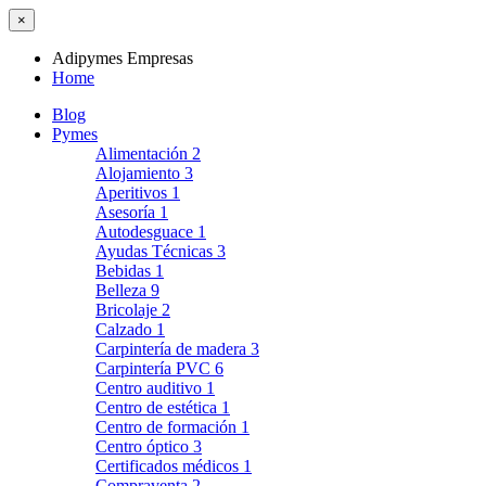
×
Adipymes Empresas
Home
Blog
Pymes
Alimentación
2
Alojamiento
3
Aperitivos
1
Asesoría
1
Autodesguace
1
Ayudas Técnicas
3
Bebidas
1
Belleza
9
Bricolaje
2
Calzado
1
Carpintería de madera
3
Carpintería PVC
6
Centro auditivo
1
Centro de estética
1
Centro de formación
1
Centro óptico
3
Certificados médicos
1
Compraventa
2