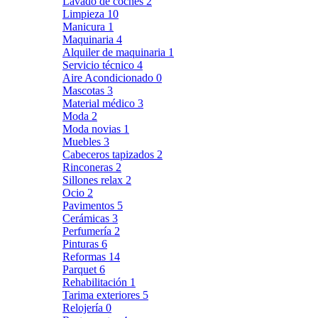
Lavado de coches
2
Limpieza
10
Manicura
1
Maquinaria
4
Alquiler de maquinaria
1
Servicio técnico
4
Aire Acondicionado
0
Mascotas
3
Material médico
3
Moda
2
Moda novias
1
Muebles
3
Cabeceros tapizados
2
Rinconeras
2
Sillones relax
2
Ocio
2
Pavimentos
5
Cerámicas
3
Perfumería
2
Pinturas
6
Reformas
14
Parquet
6
Rehabilitación
1
Tarima exteriores
5
Relojería
0