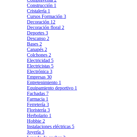
Construcción
1
Cristalería
1
Cursos Formación
3
Decoración
12
Decoración floral
2
Deportes
3
Descanso
2
Bases
2
Canapés
2
Colchones
2
Electricidad
5
Electricistas
5
Electrónica
3
Empresas
30
Entretenimiento
1
Equipamiento deportivo
1
Fachadas
7
Farmacia
1
Ferretería
3
Floristería
3
Herbolario
1
Hobbie
2
Instalaciones eléctricas
5
Joyería
3