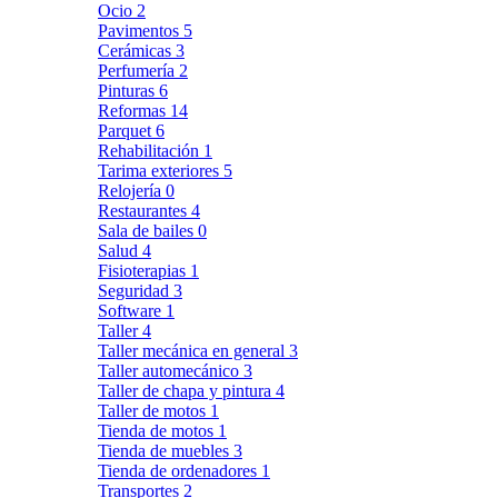
Ocio
2
Pavimentos
5
Cerámicas
3
Perfumería
2
Pinturas
6
Reformas
14
Parquet
6
Rehabilitación
1
Tarima exteriores
5
Relojería
0
Restaurantes
4
Sala de bailes
0
Salud
4
Fisioterapias
1
Seguridad
3
Software
1
Taller
4
Taller mecánica en general
3
Taller automecánico
3
Taller de chapa y pintura
4
Taller de motos
1
Tienda de motos
1
Tienda de muebles
3
Tienda de ordenadores
1
Transportes
2