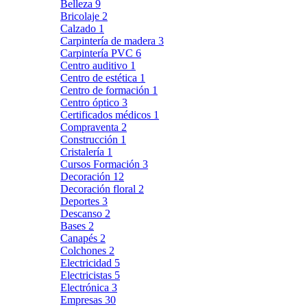
Belleza
9
Bricolaje
2
Calzado
1
Carpintería de madera
3
Carpintería PVC
6
Centro auditivo
1
Centro de estética
1
Centro de formación
1
Centro óptico
3
Certificados médicos
1
Compraventa
2
Construcción
1
Cristalería
1
Cursos Formación
3
Decoración
12
Decoración floral
2
Deportes
3
Descanso
2
Bases
2
Canapés
2
Colchones
2
Electricidad
5
Electricistas
5
Electrónica
3
Empresas
30