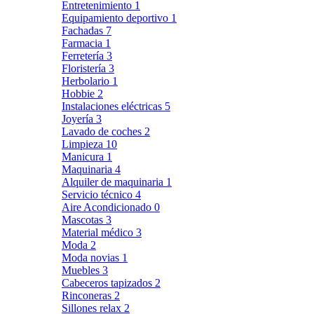
Entretenimiento
1
Equipamiento deportivo
1
Fachadas
7
Farmacia
1
Ferretería
3
Floristería
3
Herbolario
1
Hobbie
2
Instalaciones eléctricas
5
Joyería
3
Lavado de coches
2
Limpieza
10
Manicura
1
Maquinaria
4
Alquiler de maquinaria
1
Servicio técnico
4
Aire Acondicionado
0
Mascotas
3
Material médico
3
Moda
2
Moda novias
1
Muebles
3
Cabeceros tapizados
2
Rinconeras
2
Sillones relax
2