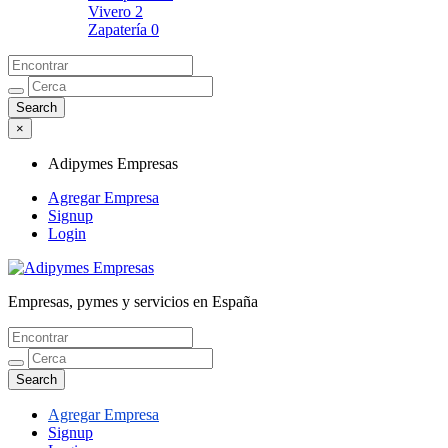
Vivero
2
Zapatería
0
×
Adipymes Empresas
Agregar Empresa
Signup
Login
Empresas, pymes y servicios en España
Adipymes Empresas
Agregar Empresa
Signup