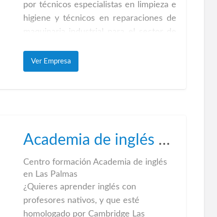
por técnicos especialistas en limpieza e
higiene y técnicos en reparaciones de
maquinaria industrial para el sector de
la hostelería. Con una dilatada
experiencia realizando todos los
Ver Empresa
servicios que les proponemos y con la
garantía de saber que está en las
buenas manos de técnicos y
profesionales totalmente preparados,
para llevar a cabo la labor de dejar su
Academia de inglés en Las Palmas
cocina como nueva.
LIMPIEZA NAVES INDUSTRIALES
Centro formación Academia de inglés
Servicios de limpieza en naves
en Las Palmas
¿Quieres aprender inglés con
industriales Las Palmas, edificios y
profesores nativos, y que esté
empresas.
homologado por Cambridge Las