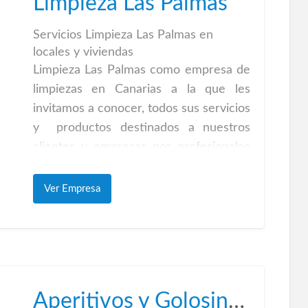
Limpieza Las Palmas
Servicios Limpieza Las Palmas en
locales y viviendas
Limpieza Las Palmas como empresa de
limpiezas en Canarias a la que les
invitamos a conocer, todos sus servicios
y productos destinados a nuestros
clientes y empresas por profesionales
del sector de la limpieza, expertos a su
disposición para asesorarle en los
Ver Empresa
aspectos técnicos de limpieza y
mantenimiento integral. Limpieza de
tapizados Las Palmas a domicilio.
Limpieza Las Palmas trabaja cada día
para mejorar sus servicios en el ámbito
Aperitivos y Golosinas Las Palmas